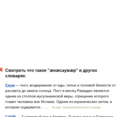
Смотреть что такое "æнæсаумæр" в других
словарях:
Саум
— пост, воздержание от еды, питья и половой близости от
рассвета до заката солнца. Пост в месяц Рамадан является
одним из столпов мусульманской веры, отрицание которого
ставит человека вне Ислама. Одним из коранических аятов, в
котором содержится… …
Ислам. Энциклопедический словарь.
САУМ
— 1) торговый вес в Австрии. 2) мера сукна в Германии.