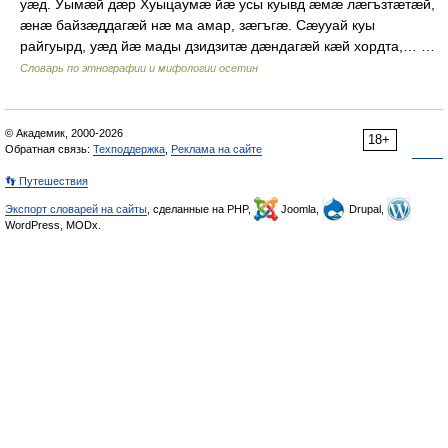
уæд. Уымæй дæр Хуыцаумæ йæ усы куывд æмæ лæгъзтæтæй,
æнæ байзæддагæй нæ ма амар, зæгъгæ. Сæууай куы
райгуырд, уæд йæ мады дзидзитæ дæндагæй кæй хордта,… …
Словарь по этнографии и мифологии осетин
© Академик, 2000-2026
18+
Обратная связь:
Техподдержка
,
Реклама на сайте
👣 Путешествия
Экспорт словарей на сайты
, сделанные на PHP,
Joomla,
Drupal,
WordPress, MODx.