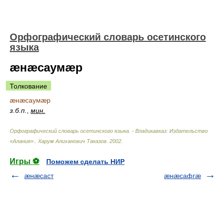
Орфографический словарь осетинского
языка
æнæсаумæр
Толкование
æнæсаумæр
з.б.п.
,
мин.
Орфографический словарь осетинского языка. - Владикавказ: Издательство
«Алания».
.
Харум Алиханович Таказов
.
2002
.
Игры ⚽
Поможем сделать НИР
æнæсаст
æнæсафгæ