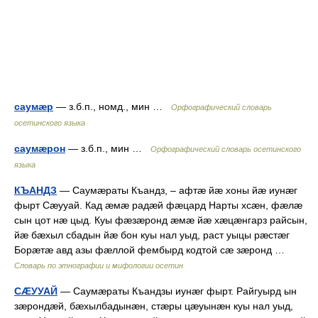
саумæр
— з.б.п., номд., мин …
Орфографический словарь
осетинского языка
саумæрон
— з.б.п., мин …
Орфографический словарь осетинского
языка
КЪАНДЗ
— Саумæраты Къандз, – афтæ йæ хоны йæ иунæг
фырт Сæууай. Кад æмæ радæй фæцард Нарты хсæн, фæлæ
сын цот нæ цыд. Куы фæзæронд æмæ йæ хæцæнгарз райсын,
йæ бæхыл сбадын йæ бон куы нал уыд, раст уыцы рæстæг
Борæтæ авд азы фæллой фембырд кодтой сæ зæронд …
Словарь по этнографии и мифологии осетин
СÆУУАЙ
— Саумæраты Къандзы иунæг фырт. Райгуырд ын
зæрондæй, бæхылбадынæн, стæры цæуынæн куы нал уыд,